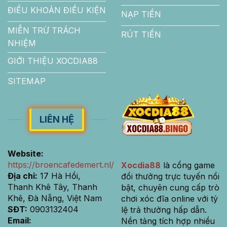
nghiệm hội viên mượt mà
ĐIỀU KHOẢN ĐIỀU KIỆN
NẠP TIỀN
XOCDIA88
được thiết kế với giao diện hiện đại, bố
MIỄN TRỪ TRÁCH
RÚT TIỀN
cục rõ ràng giúp bạn thao tác nhanh và tìm kiếm
NHIỆM
trò chơi yêu thích chỉ trong vài bước đơn giản. Hệ
thống tương thích tốt trên nhiều thiết bị như điện
GIỚI THIỆU XOCDIA88
thoại, máy tính bảng, mang lại sự linh hoạt khi sử
SITEMAP
dụng. Tốc độ tải trang nhanh cùng khả năng xử lý
mượt mà giúp hạn chế tình trạng giật lag, đảm bảo
trải nghiệm liền mạch trong suốt quá trình tham gia
giải trí.
LIÊN HỆ
Đa dạng hình thức xóc đĩa kèm với tỷ lệ
Website:
trả thưởng hấp dẫn
https://broencafedemert.nl/
Xocdia88
là cổng game
Cổng game cung cấp nhiều phiên bản xóc đĩa khác
Địa chỉ:
17 Hà Hồi,
đổi thưởng trực tuyến nổi
nhau với luật chơi linh hoạt nhằm đáp ứng đa dạng
Thanh Khê Tây, Thanh
bật, chuyên cung cấp trò
phong cách của người chơi. Mỗi hình thức đều
Khê, Đà Nẵng, Việt Nam
chơi xóc đĩa online với tỷ
được xây dựng với tỷ lệ trả thưởng cạnh tranh, tạo
SĐT:
0903132404
lệ trả thưởng hấp dẫn.
điều kiện tối ưu lợi nhuận khi áp dụng chiến thuật
Email:
Nền tảng tích hợp nhiều