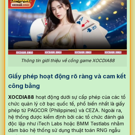
Thông tin giới thiệu về cổng game XOCDIA88
Giấy phép hoạt động rõ ràng và cam kết
công bằng
XOCDIA88
hoạt động dưới sự cấp phép của các tổ
chức quản lý cờ bạc quốc tế, phổ biến nhất là giấy
phép từ PAGCOR (Philippines) và CEZA. Ngoài ra,
hệ thống được kiểm định bởi các tổ chức đánh giá
độc lập như iTech Labs hoặc BMM Testlabs nhằm
đảm bảo hệ thống sử dụng thuật toán RNG ngẫu