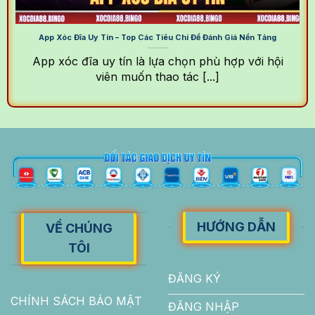
cổng game XOCDIA88 hiện nay
Khi tham gia
XOC DIA88
, hội viên sẽ cảm nhận rõ
App Xóc Đĩa Uy Tín – Top Các Tiêu Chí Để Đánh Giá Nền Tảng
ràng sự khác biệt đến từ chất lượng dịch vụ, tốc độ
App xóc đĩa uy tín là lựa chọn phù hợp với hội
xử lý và hệ thống hỗ trợ chuyên nghiệp. Đây là yếu
viên muốn thao tác [...]
tố giúp cổng game duy trì lượng người chơi ổn định
và ngày càng phát triển mạnh mẽ.
HƯỚNG DẪN
VỀ CHÚNG
TÔI
Những ưu điểm vượt trội XOCDIA88 đang có
ĐĂNG KÝ
CHÍNH SÁCH BẢO MẬT
Giao diện thân thiện kèm theo trải
ĐĂNG NHẬP