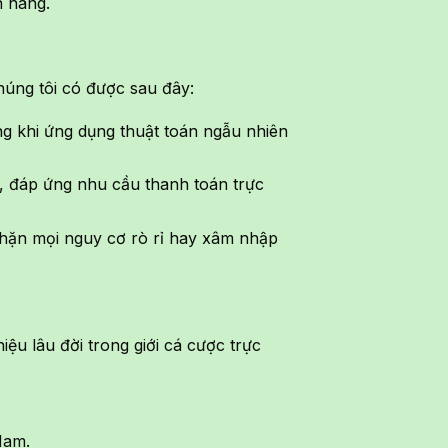
h hàng.
húng tôi có được sau đây:
g khi ứng dụng thuật toán ngẫu nhiên
, đáp ứng nhu cầu thanh toán trực
chặn mọi nguy cơ rò rỉ hay xâm nhập
ệu lâu đời trong giới cá cược trực
Nam.