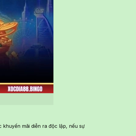
ác khuyến mãi diễn ra độc lập, nếu sự