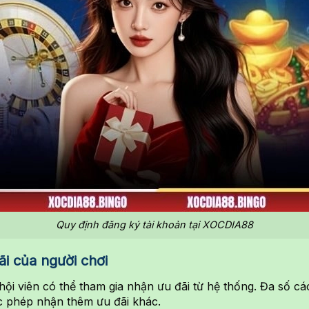
Quy định đăng ký tài khoản tại XOCDIA88
i của người chơi
 hội viên có thể tham gia nhận ưu đãi từ hệ thống. Đa số c
c phép nhận thêm ưu đãi khác.