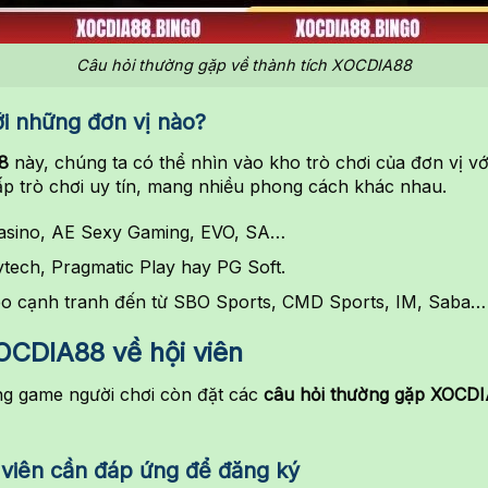
Câu hỏi thường gặp về thành tích XOCDIA88
i những đơn vị nào?
88
này, chúng ta có thể nhìn vào kho trò chơi của đơn vị v
p trò chơi uy tín, mang nhiều phong cách khác nhau.
asino, AE Sexy Gaming, EVO, SA…
tech, Pragmatic Play hay PG Soft.
Kéo cạnh tranh đến từ SBO Sports, CMD Sports, IM, Saba…
OCDIA88 về hội viên
ng game người chơi còn đặt các
câu hỏi thường gặp XOCD
i viên cần đáp ứng để đăng ký