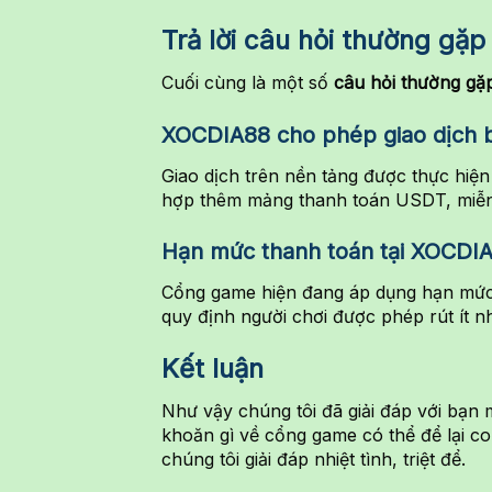
Trả lời câu hỏi thường gặ
Cuối cùng là một số
câu hỏi thường g
XOCDIA88 cho phép giao dịch b
Giao dịch trên nền tảng được thực hiện 
hợp thêm mảng thanh toán USDT, miễn 
Hạn mức thanh toán tại XOCDIA
Cổng game hiện đang áp dụng hạn mức t
quy định người chơi được phép rút ít nh
Kết luận
Như vậy chúng tôi đã giải đáp với bạn 
khoăn gì về cổng game có thể để lại c
chúng tôi giải đáp nhiệt tình, triệt để.