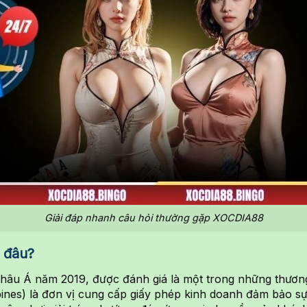
Giải đáp nhanh câu hỏi thường gặp XOCDIA88
 đâu?
 châu Á năm 2019, được đánh giá là một trong những thươn
nes) là đơn vị cung cấp giấy phép kinh doanh đảm bảo sự