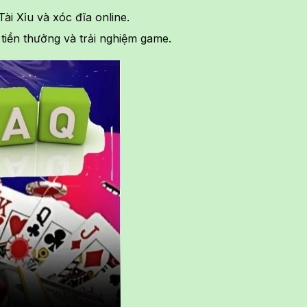
i Xỉu và xóc đĩa online.
iền thưởng và trải nghiệm game.