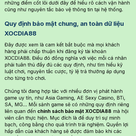
những điểm cốt lõi dưới đây để hiểu rõ cách vận hành
cũng như nguyên tắc bảo vệ thông tin tại hệ thống.
Quy định bảo mật chung, an toàn dữ liệu
XOCDIA88
Đây được xem là cam kết bắt buộc mà mọi khách
hàng phải chấp thuận khi đăng ký tài khoản
XOCDIA88. Điều đó đồng nghĩa với việc mỗi cá nhân
phải tuân thủ đầy đủ các quy định, như tìm hiểu kỹ
luật chơi, nguyên tắc cược, tỷ lệ trả thưởng áp dụng
cho từng trò chơi.
Chúng tôi đang hợp tác với nhiều đơn vị phát hành
game uy tín, như Asia Gaming, AE Sexy Casino, BTi,
SA, MG… Mỗi sảnh game sẽ có những quy định riêng
liên quan đến
chính sách bảo mật XOCDIA88
mà hội
viên cần thực hiện. Mục đích là để duy trì sự minh
bạch, công bằng cho quá trình trải nghiệm. Quyền lợi
hấp dẫn của khách hàng sẽ được đảm bảo khi các