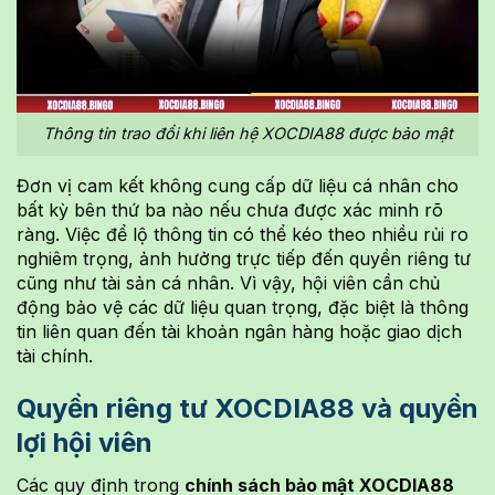
Thông tin trao đổi khi liên hệ XOCDIA88 được bảo mật
Đơn vị cam kết không cung cấp dữ liệu cá nhân cho
bất kỳ bên thứ ba nào nếu chưa được xác minh rõ
ràng. Việc để lộ thông tin có thể kéo theo nhiều rủi ro
nghiêm trọng, ảnh hưởng trực tiếp đến quyền riêng tư
cũng như tài sản cá nhân. Vì vậy, hội viên cần chủ
động bảo vệ các dữ liệu quan trọng, đặc biệt là thông
tin liên quan đến tài khoản ngân hàng hoặc giao dịch
tài chính.
Quyền riêng tư XOCDIA88 và quyền
lợi hội viên
Các quy định trong
chính sách bảo mật XOCDIA88