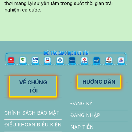
thời mang lại sự yên tâm trong suốt thời gian trải
nghiệm cá cược.
HƯỚNG DẪN
VỀ CHÚNG
TÔI
ĐĂNG KÝ
CHÍNH SÁCH BẢO MẬT
ĐĂNG NHẬP
ĐIỀU KHOẢN ĐIỀU KIỆN
NẠP TIỀN