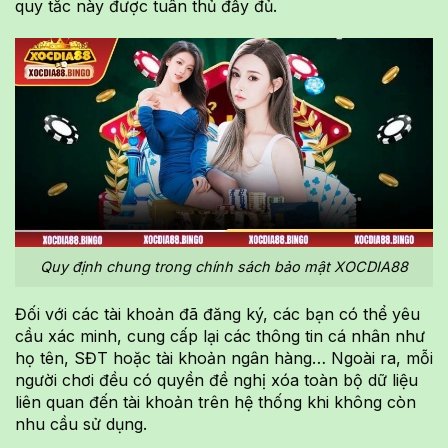
quy tắc này được tuân thủ đầy đủ.
Quy định chung trong chính sách bảo mật XOCDIA88
Đối với các tài khoản đã đăng ký, các bạn có thể yêu
cầu xác minh, cung cấp lại các thông tin cá nhân như
họ tên, SĐT hoặc tài khoản ngân hàng… Ngoài ra, mỗi
người chơi đều có quyền đề nghị xóa toàn bộ dữ liệu
liên quan đến tài khoản trên hệ thống khi không còn
nhu cầu sử dụng.