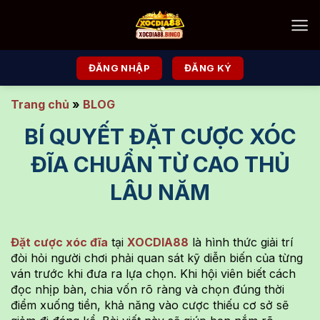
Chuyển
đến
nội
dung
ĐĂNG NHẬP
ĐĂNG KÝ
Trang chủ
»
BLOG
BÍ QUYẾT ĐẶT CƯỢC XÓC
ĐĨA CHUẨN TỪ CAO THỦ
LÂU NĂM
Đặt cược xóc đĩa
tại
XOCDIA88
là hình thức giải trí
đòi hỏi người chơi phải quan sát kỹ diễn biến của từng
ván trước khi đưa ra lựa chọn. Khi hội viên biết cách
đọc nhịp bàn, chia vốn rõ ràng và chọn đúng thời
điểm xuống tiền, khả năng vào cược thiếu cơ sở sẽ