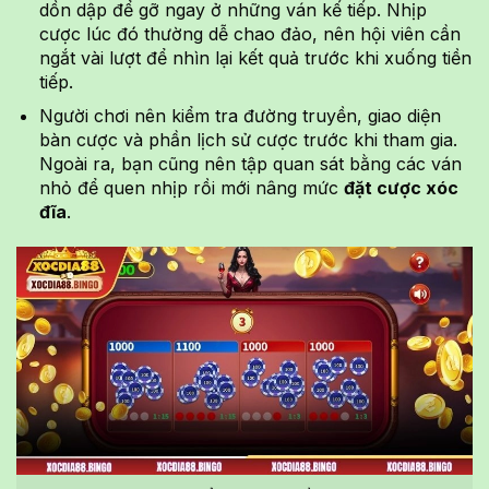
dồn dập để gỡ ngay ở những ván kế tiếp. Nhịp
cược lúc đó thường dễ chao đảo, nên hội viên cần
ngắt vài lượt để nhìn lại kết quả trước khi xuống tiền
tiếp.
Người chơi nên kiểm tra đường truyền, giao diện
bàn cược và phần lịch sử cược trước khi tham gia.
Ngoài ra, bạn cũng nên tập quan sát bằng các ván
nhỏ để quen nhịp rồi mới nâng mức
đặt cược xóc
đĩa
.