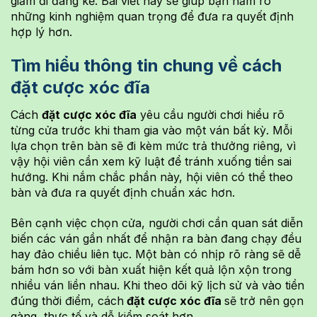
giảm đi đáng kể. Bài viết này sẽ giúp bạn nắm rõ
những kinh nghiệm quan trọng để đưa ra quyết định
hợp lý hơn.
Tìm hiểu thông tin chung về cách
đặt cược xóc đĩa
Cách
đặt cược xóc đĩa
yêu cầu người chơi hiểu rõ
từng cửa trước khi tham gia vào một ván bất kỳ. Mỗi
lựa chọn trên bàn sẽ đi kèm mức trả thưởng riêng, vì
vậy hội viên cần xem kỹ luật để tránh xuống tiền sai
hướng. Khi nắm chắc phần này, hội viên có thể theo
bàn và đưa ra quyết định chuẩn xác hơn.
Bên cạnh việc chọn cửa, người chơi cần quan sát diễn
biến các ván gần nhất để nhận ra bàn đang chạy đều
hay đảo chiều liên tục. Một bàn có nhịp rõ ràng sẽ dễ
bám hơn so với bàn xuất hiện kết quả lộn xộn trong
nhiều ván liền nhau. Khi theo dõi kỹ lịch sử và vào tiền
đúng thời điểm, cách
đặt cược xóc đĩa
sẽ trở nên gọn
gàng, thực tế và dễ kiểm soát hơn.