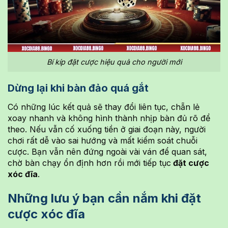
Bí kíp đặt cược hiệu quả cho người mới
Dừng lại khi bàn đảo quá gắt
Có những lúc kết quả sẽ thay đổi liên tục, chẵn lẻ
xoay nhanh và không hình thành nhịp bàn đủ rõ để
theo. Nếu vẫn cố xuống tiền ở giai đoạn này, người
chơi rất dễ vào sai hướng và mất kiểm soát chuỗi
cược. Bạn vẫn nên đứng ngoài vài ván để quan sát,
chờ bàn chạy ổn định hơn rồi mới tiếp tục
đặt cược
xóc đĩa
.
Những lưu ý bạn cần nắm khi đặt
cược xóc đĩa