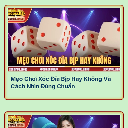
Mẹo Chơi Xóc Đĩa Bịp Hay Không Và
Cách Nhìn Đúng Chuẩn