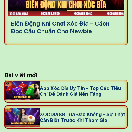
Biến Động Khi Chơi Xóc Đĩa – Cách
Đọc Cầu Chuẩn Cho Newbie
Bài viết mới
App Xóc Đĩa Uy Tín – Top Các Tiêu
Chí Để Đánh Giá Nền Tảng
XOCDIA88 Lừa Đảo Không – Sự Thật
Cần Biết Trước Khi Tham Gia