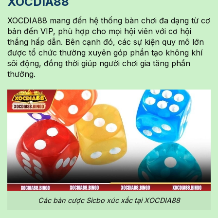
XOCDIA88
XOCDIA88 mang đến hệ thống bàn chơi đa dạng từ cơ
bản đến VIP, phù hợp cho mọi hội viên với cơ hội
thắng hấp dẫn. Bên cạnh đó, các sự kiện quy mô lớn
được tổ chức thường xuyên góp phần tạo không khí
sôi động, đồng thời giúp người chơi gia tăng phần
thưởng.
Các bàn cược Sicbo xúc xắc tại XOCDIA88